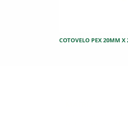
COTOVELO PEX 20MM X
MATRIZ
Rua Dona Maria Quedas, 12
Jardim Andarai - São Paulo