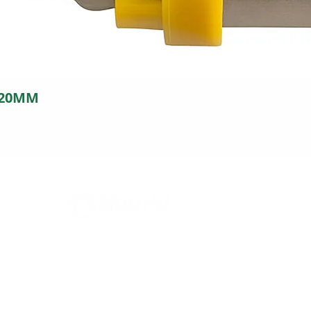
 20MM
FILIAL
Horári
5
Rodovia 317, 2394
Seg. a Qui.
Parque Industrial - Maringá - PR
Sexta