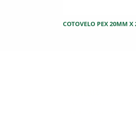
COTOVELO PEX 20MM X
MATRIZ
Rua Dona Maria Quedas, 12
Jardim Andarai - São Paulo
CEP: 02175-010