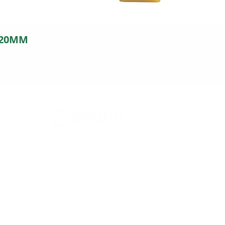
 20MM
FILIAL
Horári
5
Rodovia 317, 2394
Seg. a Qui.
Parque Industrial - Maringá - PR
Sexta
CEP: 87065-005
SAC: (44)-3024-9441