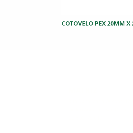
COTOVELO PEX 20MM X
MATRIZ
Rua Dona Maria Quedas, 12
Jardim Andarai - São Paulo
CEP: 02175-010