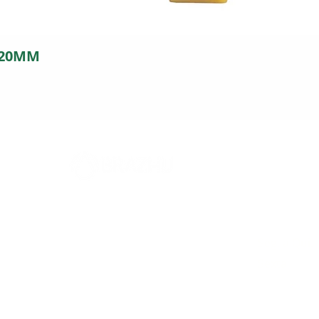
 20MM
FILIAL
Horári
5
Rodovia 317, 2394
Seg. a Qui.
Parque Industrial - Maringá - PR
Sexta
CEP: 87065-005
SAC: (44)-3024-9441