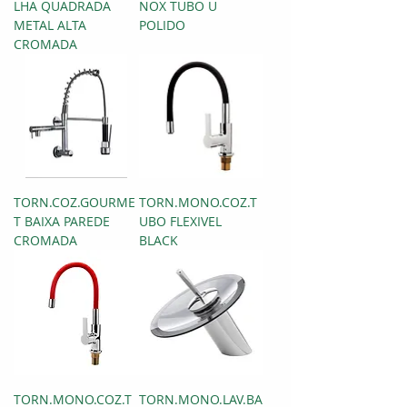
LHA QUADRADA
NOX TUBO U
METAL ALTA
POLIDO
CROMADA
TORN.COZ.GOURME
TORN.MONO.COZ.T
T BAIXA PAREDE
UBO FLEXIVEL
CROMADA
BLACK
TORN.MONO.COZ.T
TORN.MONO.LAV.BA