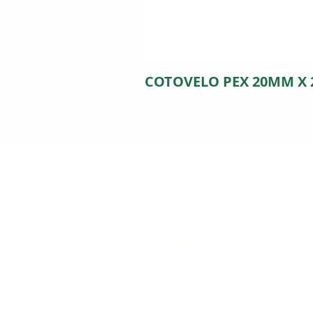
COTOVELO PEX 20MM X
MATRIZ
Rua Dona Maria Quedas, 12
Jardim Andarai - São Paulo
CEP: 02175-010