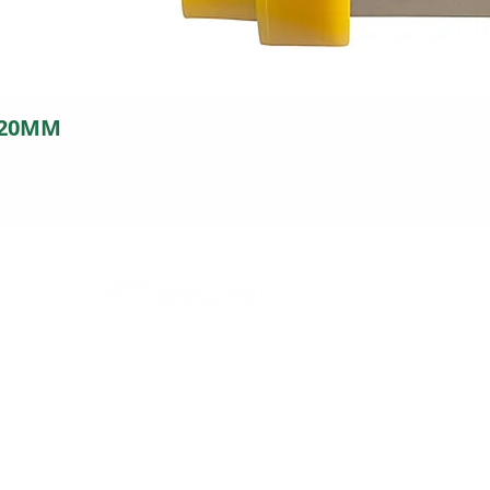
 20MM
FILIAL
Horári
5
Rodovia 317, 2394
Seg. a Qui.
Parque Industrial - Maringá - PR
Sexta
CEP: 87065-005