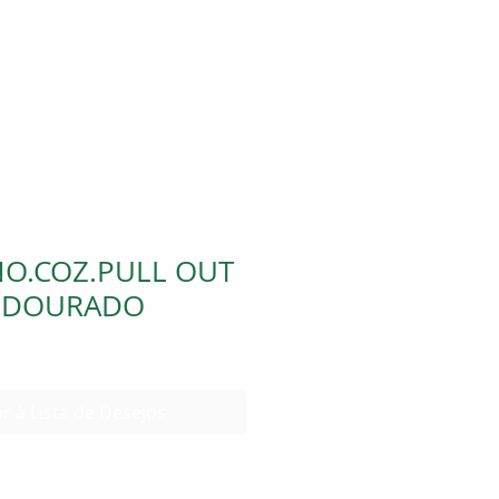
O.COZ.PULL OUT
A DOURADO
r à Lista de Desejos