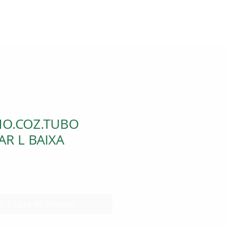
O.COZ.TUBO
R L BAIXA
r à Lista de Desejos