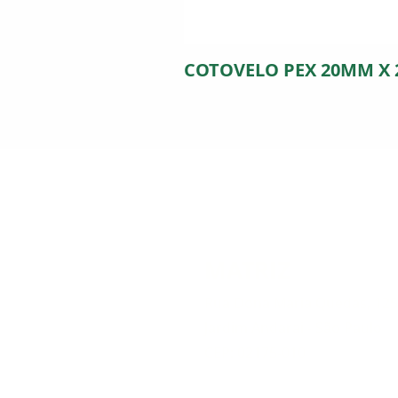
COTOVELO PEX 20MM X
MATRIZ
Rua Dona Maria Quedas, 12
Jardim Andarai - São Paulo
CEP: 02175-010