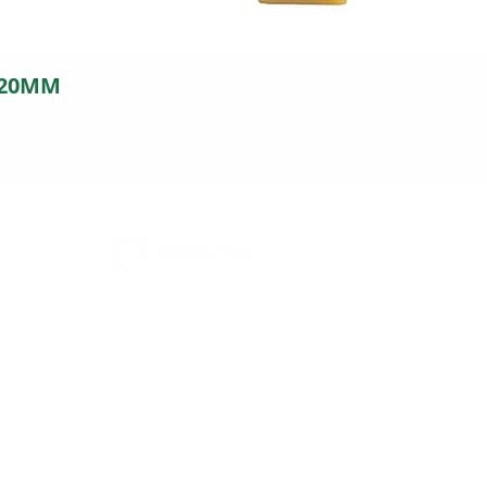
 20MM
FILIAL
Horári
5
Rodovia 317, 2394
Seg. a Qui.
Parque Industrial - Maringá - PR
Sexta
CEP: 87065-005
SAC: (44)-3024-9441