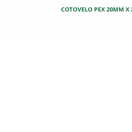
COTOVELO PEX 20MM X
MATRIZ
Rua Dona Maria Quedas, 12
Jardim Andarai - São Paulo
CEP: 02175-010