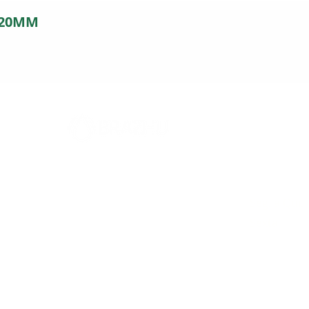
 20MM
FILIAL
Horári
5
Rodovia 317, 2394
Seg. a Qui.
Parque Industrial - Maringá - PR
Sexta
CEP: 87065-005
SAC: (44)-3024-9441
E-mail:
contato@brazhu.com.br
Desenvolvido por DivDiv Gestão de Marketing Digital