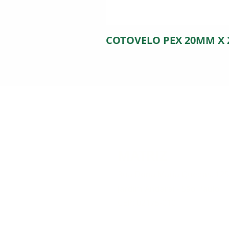
COTOVELO PEX 20MM X
MATRIZ
Rua Dona Maria Quedas, 12
Jardim Andarai - São Paulo
CEP: 02175-010