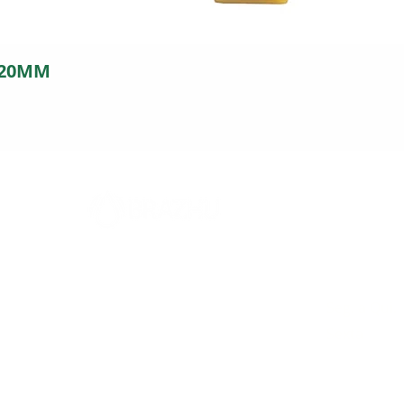
 20MM
FILIAL
Horári
5
Rodovia 317, 2394
Seg. a Qui.
Parque Industrial - Maringá - PR
Sexta
CEP: 87065-005
SAC: (44)-3024-9441